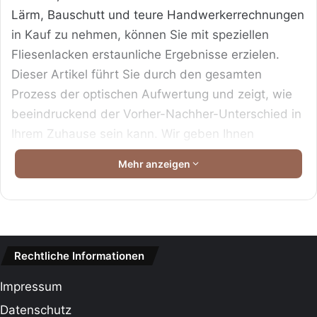
Lärm, Bauschutt und teure Handwerkerrechnungen
in Kauf zu nehmen, können Sie mit speziellen
Fliesenlacken erstaunliche Ergebnisse erzielen.
Dieser Artikel führt Sie durch den gesamten
Prozess der optischen Aufwertung und zeigt, wie
beeindruckend der Vorher-Nachher-Unterschied in
Ihrem Zuhause sein kann. Wir geben Ihnen
wertvolle Tipps an die Hand, damit das Ergebnis
Mehr anzeigen
nicht nur ästhetisch ansprechend aussieht,
sondern auch dauerhaft im Alltag besteht.
Entdecken Sie jetzt, wie einfach die Verwandlung
Ihrer alten Fliesen in Eigenregie sein kann.
Rechtliche Informationen
Das Wichtigste in Kürze
Impressum
Inhaltsverzeichnis
Datenschutz