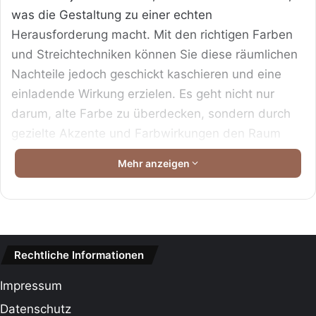
was die Gestaltung zu einer echten
Herausforderung macht. Mit den richtigen Farben
und Streichtechniken können Sie diese räumlichen
Nachteile jedoch geschickt kaschieren und eine
einladende Wirkung erzielen. Es geht nicht nur
darum, alte Farbe zu überdecken, sondern durch
gezielte Akzente und Farbwirkungen den Raum
optisch zu modellieren. In diesem Artikel erfahren
Mehr anzeigen
Sie, wie Sie mit Pinsel und Rolle kleine Wunder
bewirken und Ihren Eingangsbereich in ein echtes
Highlight verwandeln.
Das Wichtigste in Kürze
Rechtliche Informationen
Inhaltsverzeichnis
Impressum
Datenschutz
Das Wichtigste in Kürze