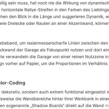
eilig sein muss, hat noch nie die Wirkung von dynamis
 horizontale Rallye-Streifen in den Farben des Lieblings
iehen den Blick in die Länge und suggerieren Dynamik, 
 wie Dreiecke oder Rauten an einer Akzentwand, könne
ebeband, um rasiermesserscharfe Linien zwischen den
ückwand der Garage als Fokuspunkt nutzen und dort ein
nte verwandeln die Garage von einer reinen Nutzzone i
gn vorher auf Papier, um die Proportionen im Verhältnis
olor-Coding
r dekorativ, sondern auch extrem funktional eingeset
ielsweise die Wandbereiche hinter Ihrer Werkbank in ein
nnen sogenannte „Shadow Boards“ direkt auf die Wand
m