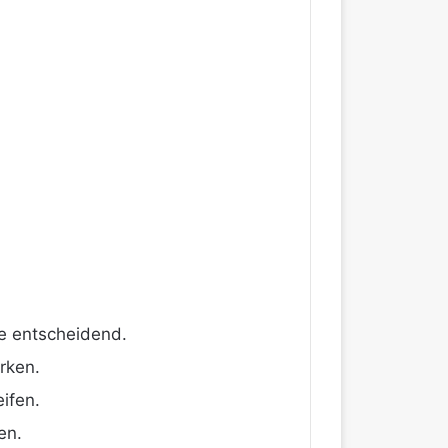
be entscheidend.
rken.
ifen.
en.