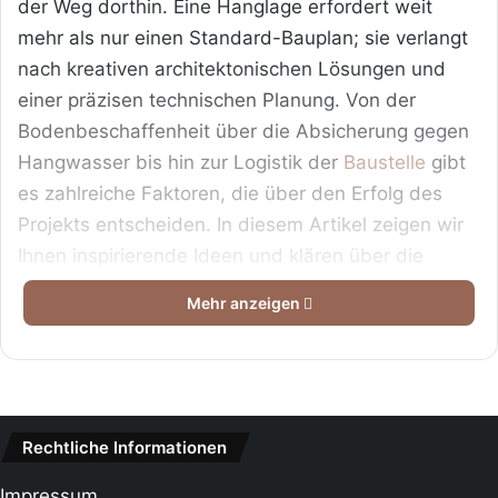
der Weg dorthin. Eine Hanglage erfordert weit
mehr als nur einen Standard-Bauplan; sie verlangt
nach kreativen architektonischen Lösungen und
einer präzisen technischen Planung. Von der
Bodenbeschaffenheit über die Absicherung gegen
Hangwasser bis hin zur Logistik der
Baustelle
gibt
es zahlreiche Faktoren, die über den Erfolg des
Projekts entscheiden. In diesem Artikel zeigen wir
Ihnen inspirierende Ideen und klären über die
entscheidenden Kostenfaktoren auf, damit Ihr
Mehr anzeigen
Traum vom Haus am Hang auf sicherem
Fundament steht.
Das Wichtigste in Kürze
Rechtliche Informationen
Inhaltsverzeichnis
Impressum