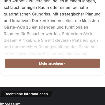
und Ästhetik zu vereinen, sei es in einem langen,
schlauchförmigen Raum oder einem beinahe
quadratischen Grundriss. Mit strategischer Planung
und kreativem Denken können selbst die kleinsten
Gäste-WCs zu einladenden und funktionalen
Räumen für Besucher werden. Entdecken Sie in
diesem Artikel, wie Sie mit cleveren Platzierungen
und durchdachter Raumgestaltung das Beste aus
Ihrem kleinen Gäste-WC herausholen können.
Mehr anzeigen
WC unter 2 qm Grundriss zusammengefasst:
Inhaltsverzeichnis
WC unter 2 qm Grundriss zusammengefasst:
Arten von Gäste WC Grundrisslayouts
Rechtliche Informationen
Lange und schmale Designs
Impressum