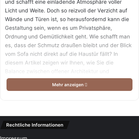
und schafft eine einladende Atmosphäre voller
Licht und Weite. Doch so reizvoll der Verzicht auf
Wände und Türen ist, so herausfordernd kann die
Gestaltung sein, wenn es um Privatsphäre,
Ordnung und Gemütlichkeit geht. Wie schafft man
es, dass der Schmutz draußen bleibt und der Blick
vom Sofa nicht direkt auf die Haustür fällt? In
diesem Artikel zeigen wir Ihnen, wie Sie die
Balance zwischen offener Architektur und
geborgener Wohnlichkeit meistern. Entdecken Sie
Mehr anzeigen
praktische Lösungen und stilvolle Design-Ideen, die
Ihren Eingangsbereich zum echten Highlight
machen.
Das Wichtigste in Kürze
Rechtliche Informationen
Inhaltsverzeichnis
Impressum