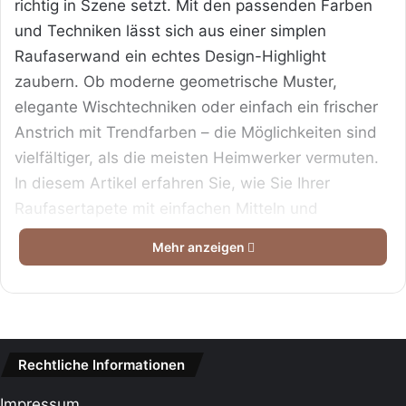
richtig in Szene setzt. Mit den passenden Farben
und Techniken lässt sich aus einer simplen
Raufaserwand ein echtes Design-Highlight
zaubern. Ob moderne geometrische Muster,
elegante Wischtechniken oder einfach ein frischer
Anstrich mit Trendfarben – die Möglichkeiten sind
vielfältiger, als die meisten Heimwerker vermuten.
In diesem Artikel erfahren Sie, wie Sie Ihrer
Raufasertapete mit einfachen Mitteln und
professionellen Tricks neues Leben einhauchen
Mehr anzeigen
und welche Fehler Sie dabei unbedingt vermeiden
sollten.
Das Wichtigste in Kürze
Rechtliche Informationen
Inhaltsverzeichnis
Impressum