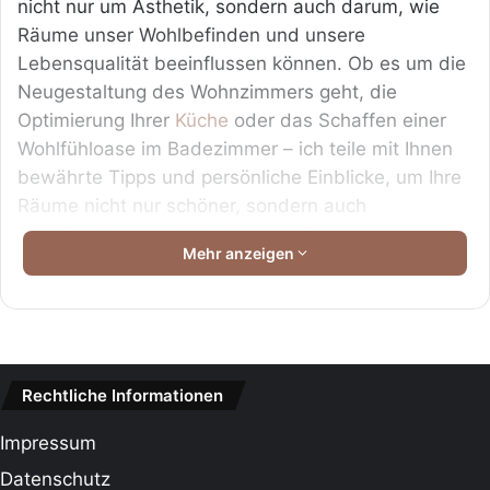
nicht nur um Ästhetik, sondern auch darum, wie
Räume unser Wohlbefinden und unsere
Lebensqualität beeinflussen können. Ob es um die
Neugestaltung des Wohnzimmers geht, die
Optimierung Ihrer
Küche
oder das Schaffen einer
Wohlfühloase im Badezimmer – ich teile mit Ihnen
bewährte Tipps und persönliche Einblicke, um Ihre
Räume nicht nur schöner, sondern auch
funktionaler zu machen. Lassen Sie uns
Mehr anzeigen
gemeinsam Ihr Zuhause in einen Ort verwandeln,
der Ihre Persönlichkeit widerspiegelt und
gleichzeitig Komfort und Stil bietet.
Bedeutung eines wohl eingerichteten
Rechtliche Informationen
Zuhauses
Impressum
Inhaltsverzeichnis
Datenschutz