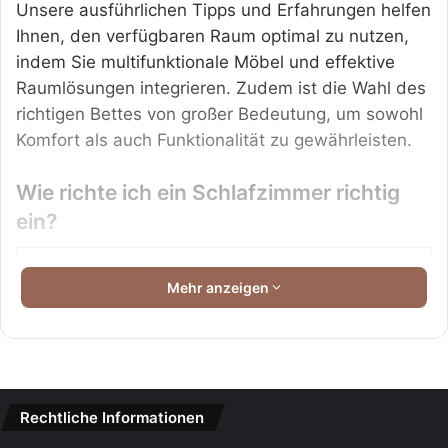
Unsere ausführlichen Tipps und Erfahrungen helfen
Ihnen, den verfügbaren Raum optimal zu nutzen,
indem Sie multifunktionale Möbel und effektive
Raumlösungen integrieren. Zudem ist die Wahl des
richtigen Bettes von großer Bedeutung, um sowohl
Komfort als auch Funktionalität zu gewährleisten.
Wie richte ich ein Schlafzimmer richtig
ein?
Inhaltsverzeichnis
Mehr anzeigen
Wie richte ich ein Schlafzimmer richtig ein?
Auswahl der richtigen Möbel
Farbgestaltung und Dekoration
Beleuchtung optimieren
Platzsparende Schlafraum Lösungen
Rechtliche Informationen
Gestaltungsideen für ein 8 qm Schlafzimmer